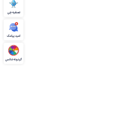
تصفیه چی
امید پیامک
گردونه شانس