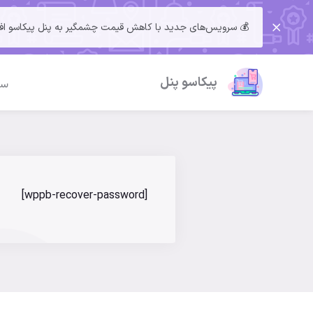
💰 سرویس‌های جدید با کاهش قیمت چشمگیر به پنل پیکاسو افزوده 
پیکاسو پنل
سو
[wppb-recover-password]