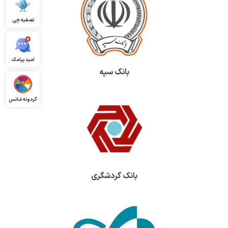
تصفیه چی
امید پیامک
بانک سپه
گردونه شانس
بانک گردشگری