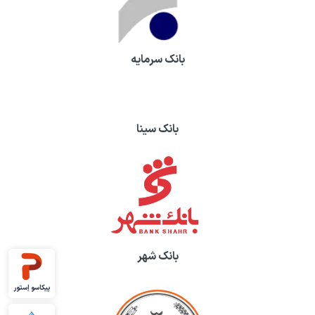
بانک سرمایه
بانک سینا
بانک شهر
پیکاسو اِستور